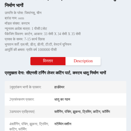
निर्माण भागों
उत्पत्ति के प्लेस: जियांगसू, चीन
ब्रांड नाम: oem
मॉडल संख्या: कस्टम
न्यूनतम आदेश मात्रा: 1 पीसी\1सेट
पैकेजिंग विवरण: कार्टन, आकार: 33 सेमी X 34 सेमी X 35 सेमी
प्रसव के समय: 7-15 कार्य दिवस
भुगतान शर्तें: एल/सी, डी/ए, डी/पी, टी/टी, वेस्टर्न यूनियन
आपूर्ति की क्षमता: प्रति वर्ष 1000000 पीसी
विस्तार
Description
प्रमुखता देना:
सीएनसी टर्निंग लेजर कटिंग पार्ट
,
कस्टम धातु निर्माण भागों
1मुद्रांकन भागों के प्रकार:
हार्डवेयर
2प्रसंस्करण प्रकार:
धातु का गठन
3उत्पादन प्रक्रियाएं:
फ़्लैंगिंग, पंचिंग, झुकना, ट्रिमिंग, कटिंग, फॉर्मिंग
4फ़्लैंगिंग, पंचिंग, झुकना, ट्रिमिंग,
स्टैम्पिंग मशीन
कटिंग, फॉर्मिंग: