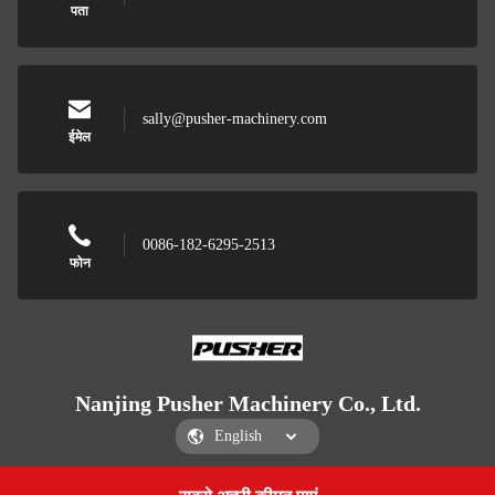
पता
sally@pusher-machinery.com
ईमेल
0086-182-6295-2513
फोन
Nanjing Pusher Machinery Co., Ltd.