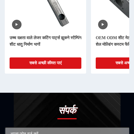
उच्च दक्षता वाले लेजर कटिंग पार्ट्स झुकने स्टैम्पिंग
OEM ODM शीट मेटल लेज
शीट धातु निर्माण भागों
शेल मोल्डिंग कस्टम फैब्र
सबसे अच्छी कीमत पाएं
सबसे अच्छी 
संपर्क