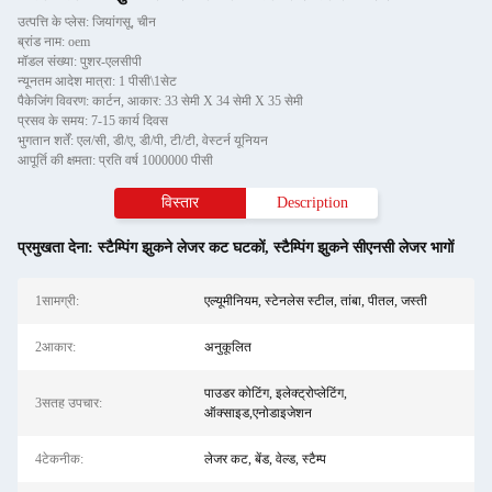
उत्पत्ति के प्लेस: जियांगसू, चीन
ब्रांड नाम: oem
मॉडल संख्या: पुशर-एलसीपी
न्यूनतम आदेश मात्रा: 1 पीसी\1सेट
पैकेजिंग विवरण: कार्टन, आकार: 33 सेमी X 34 सेमी X 35 सेमी
प्रसव के समय: 7-15 कार्य दिवस
भुगतान शर्तें: एल/सी, डी/ए, डी/पी, टी/टी, वेस्टर्न यूनियन
आपूर्ति की क्षमता: प्रति वर्ष 1000000 पीसी
विस्तार
Description
प्रमुखता देना:
स्टैम्पिंग झुकने लेजर कट घटकों
,
स्टैम्पिंग झुकने सीएनसी लेजर भागों
1सामग्री:
एल्यूमीनियम, स्टेनलेस स्टील, तांबा, पीतल, जस्ती
2आकार:
अनुकूलित
पाउडर कोटिंग, इलेक्ट्रोप्लेटिंग,
3सतह उपचार:
ऑक्साइड,एनोडाइजेशन
4टेकनीक:
लेजर कट, बेंड, वेल्ड, स्टैम्प