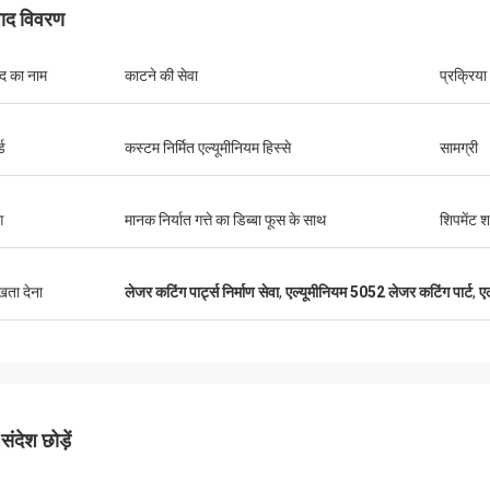
पाद विवरण
ाद का नाम
काटने की सेवा
प्रक्रिया
केविन
कमिल
गों के लिए धन्यवाद करना चाहता हूँ वे हमारे लिए
उत्कृष्ट गुणवत्ता, प्रतिस्पर्धी मूल
्ड
कस्टम निर्मित एल्यूमीनियम हिस्से
सामग्री
छे और मददगार हैं।
ग
मानक निर्यात गत्ते का डिब्बा फूस के साथ
शिपमेंट शर्
ुखता देना
लेजर कटिंग पार्ट्स निर्माण सेवा
,
एल्यूमीनियम 5052 लेजर कटिंग पार्ट
,
ए
ंदेश छोड़ें