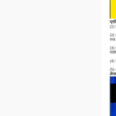
प्रक
(1) 
(2) 
तरह 
(3) 
पॉली
(4) 
(5) 
लेज