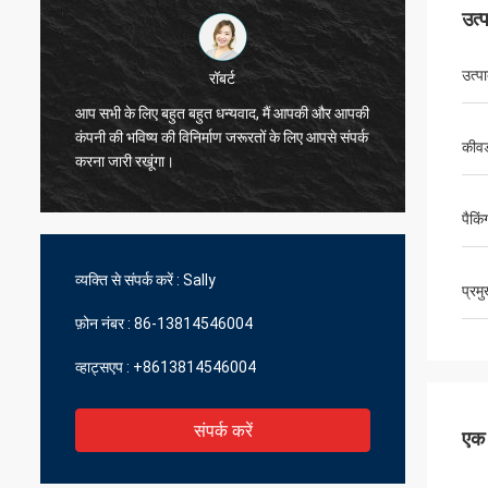
उत्
उत्प
रॉबर्ट
आप सभी के लिए बहुत बहुत धन्यवाद, मैं आपकी और आपकी
मैं आप लो
कंपनी की भविष्य की विनिर्माण जरूरतों के लिए आपसे संपर्क
कीवर
बहुत अच्
करना जारी रखूंगा।
पैकिं
व्यक्ति से संपर्क करें :
Sally
प्रम
फ़ोन नंबर :
86-13814546004
व्हाट्सएप :
+8613814546004
संपर्क करें
एक स