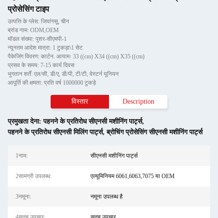
प्रोसेसिंग टाइप
उत्पत्ति के प्लेस: जियांगसू, चीन
ब्रांड नाम: ODM,OEM
मॉडल संख्या: पुशर-सीएमपी-1
न्यूनतम आदेश मात्रा: 1 टुकड़ा\1 सेट
पैकेजिंग विवरण: कार्टन. आयामः 33 ((cm) X34 ((cm) X35 ((cm)
प्रसव के समय: 7-15 कार्य दिवस
भुगतान शर्तें: एल/सी, डी/ए, डी/पी, टी/टी, वेस्टर्न यूनियन
आपूर्ति की क्षमता: प्रति वर्ष 1000000 टुकड़े
विस्तार
Description
प्रमुखता देना:
पहनने के प्रतिरोध सीएनसी मशीनिंग पार्ट्स
,
पहनने के प्रतिरोध सीएनसी मिलिंग पार्ट्स
,
ब्रोचिंग प्रोसेसिंग सीएनसी मशीनिंग पार्ट्स
1नाम:
सीएनसी मशीनिंग पार्ट्स
2सामग्री उपलब्ध:
एल्यूमिनियम 6061,6063,7075 या OEM
3नमूना:
नमूना उपलब्ध है
4सतह उपचार:
सतह उपचार