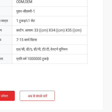
ODM,OEM
पुशर-सीएमपी-1
 मात्रा
1 टुकड़ा\1 सेट
रण
कार्टन. आयामः 33 ((cm) X34 ((cm) X35 ((cm)
य
7-15 कार्य दिवस
एल/सी, डी/ए, डी/पी, टी/टी, वेस्टर्न यूनियन
मता
प्रति वर्ष 1000000 टुकड़े
ी कीमत
अब से संपर्क करें