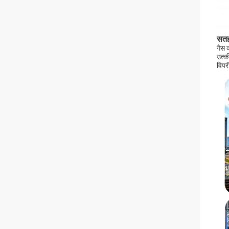
सतह
गैस 
उत्क
विपरी