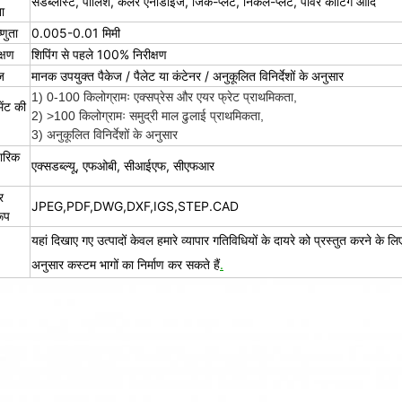
सैंडब्लास्ट, पॉलिश, कलर एनोडाइज, जिंक-प्लेट, निकेल-प्लेट, पावर कोटिंग आदि
ा
्णुता
0.005-0.01 मिमी
क्षण
शिपिंग से पहले 100% निरीक्षण
ज
मानक उपयुक्त पैकेज / पैलेट या कंटेनर / अनुकूलित विनिर्देशों के अनुसार
1) 0-100 किलोग्रामः एक्सप्रेस और एयर फ्रेट प्राथमिकता,
ेंट की
2) >100 किलोग्रामः समुद्री माल ढुलाई प्राथमिकता,
3) अनुकूलित विनिर्देशों के अनुसार
पारिक
एक्सडब्ल्यू, एफओबी, सीआईएफ, सीएफआर
र
JPEG,PDF,DWG,DXF,IGS,STEP.CAD
रूप
यहां दिखाए गए उत्पादों केवल हमारे व्यापार गतिविधियों के दायरे को प्रस्तुत करने के ल
अनुसार कस्टम भागों का निर्माण कर सकते हैं
.