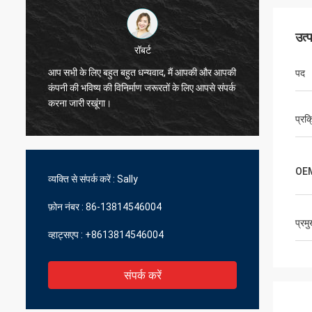
उत्
रॉबर्ट
केविन
लिए बहुत बहुत धन्यवाद, मैं आपकी और आपकी
पद
मैं आप लोगों के लिए धन्यवाद करना चाह
िष्य की विनिर्माण जरूरतों के लिए आपसे संपर्क
बहुत अच्छे और मददगार हैं।
रखूंगा।
प्रक्
OE
व्यक्ति से संपर्क करें :
Sally
फ़ोन नंबर :
86-13814546004
प्रम
व्हाट्सएप :
+8613814546004
संपर्क करें