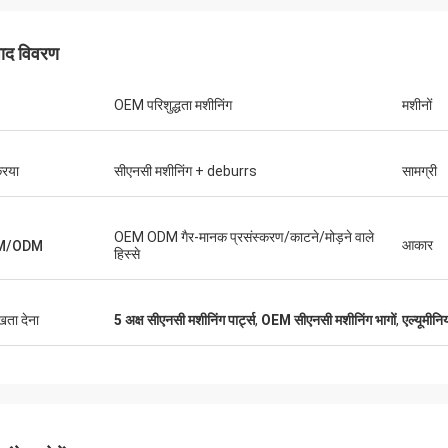
पाद विवरण
कमिल
OEM परिशुद्धता मशीनिंग
मशीनों
ता हूँ वे हमारे लिए
उत्कृष्ट गुणवत्ता, प्रतिस्पर्धी मूल्य और उत्कृष्ट संचार।
रिया
सीएनसी मशीनिंग + deburrs
सामग्री
OEM ODM गैर-मानक प्रसंस्करण/काटने/मोड़ने वाले
आकार
M/ODM
हिस्से
ुखता देना
5 अक्ष सीएनसी मशीनिंग पार्ट्स
,
OEM सीएनसी मशीनिंग भागों
,
एल्यूमीनि