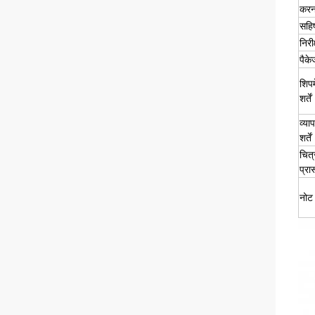
करन
सहिष
निरी
पैके
शिपम
शर्तें
व्या
शर्तें
चित्
प्रा
नोट