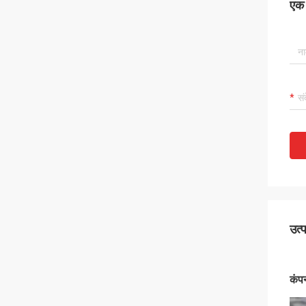
एक स
उत्
कंपन