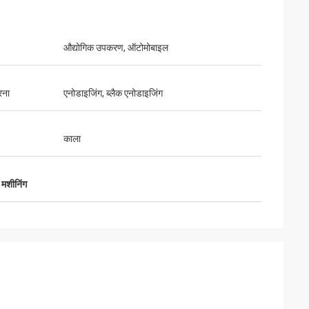
औद्योगिक उपकरण, ऑटोमोबाइल
्य और उत्कृष्ट संचार।
रना
एनोडाइजिंग, ब्लैक एनोडाइजिंग
काला
 मशीनिंग