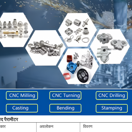
ाद पैरामीटर
रकार
अवलोकन
विवरण