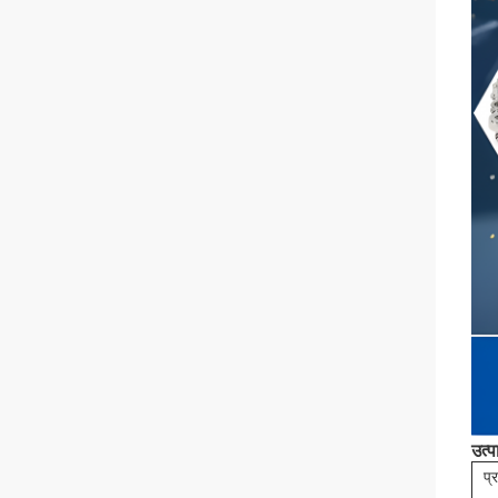
उत्प
प्