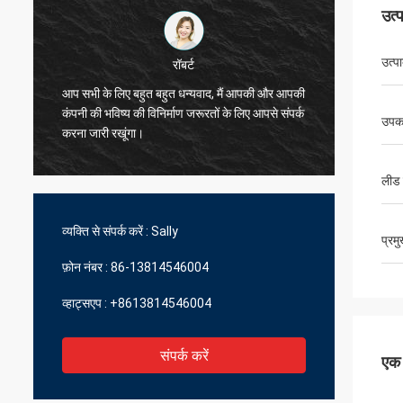
उत्
उत्प
रॉबर्ट
आप सभी के लिए बहुत बहुत धन्यवाद, मैं आपकी और आपकी
मैं आप लो
कंपनी की भविष्य की विनिर्माण जरूरतों के लिए आपसे संपर्क
उपक
बहुत अच्
करना जारी रखूंगा।
लीड
व्यक्ति से संपर्क करें :
Sally
प्रम
फ़ोन नंबर :
86-13814546004
व्हाट्सएप :
+8613814546004
संपर्क करें
एक स