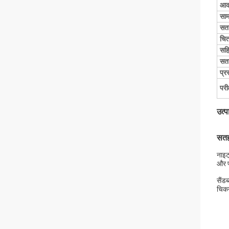
आक
साम
सतह
चित
सहि
सत
प्र
परी
उत्प
सतह
नाइट
और प
सैंड
चिकन