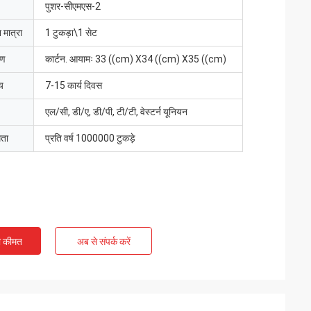
पुशर-सीएमएस-2
 मात्रा
1 टुकड़ा\1 सेट
रण
कार्टन. आयामः 33 ((cm) X34 ((cm) X35 ((cm)
य
7-15 कार्य दिवस
एल/सी, डी/ए, डी/पी, टी/टी, वेस्टर्न यूनियन
मता
प्रति वर्ष 1000000 टुकड़े
ी कीमत
अब से संपर्क करें