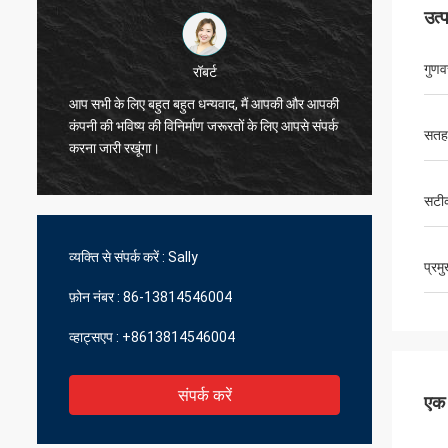
उत्
गुणवत
रॉबर्ट
आप सभी के लिए बहुत बहुत धन्यवाद, मैं आपकी और आपकी
मैं आप लो
कंपनी की भविष्य की विनिर्माण जरूरतों के लिए आपसे संपर्क
सतह
बहुत अच्
करना जारी रखूंगा।
सटी
व्यक्ति से संपर्क करें :
Sally
प्रम
फ़ोन नंबर :
86-13814546004
व्हाट्सएप :
+8613814546004
संपर्क करें
एक स