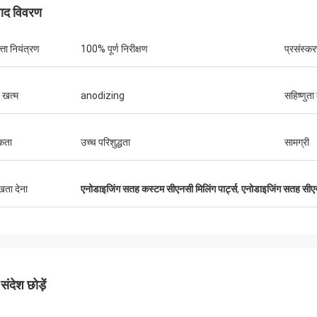
पाद विवरण
्ता नियंत्रण
100% पूर्ण निरीक्षण
प्रसंस्क
केविन
कमिल
गों के लिए धन्यवाद करना चाहता हूँ वे हमारे लिए
उत्कृष्ट गुणवत्ता, प्रतिस्पर्धी मूल
 खत्म
anodizing
सहिष्णुता 
छे और मददगार हैं।
कता
उच्च परिशुद्धता
सामग्री
ुखता देना
एनोडाइजिंग सतह कस्टम सीएनसी मिलिंग पार्ट्स
,
एनोडाइजिंग सतह सीएन
ंदेश छोड़ें