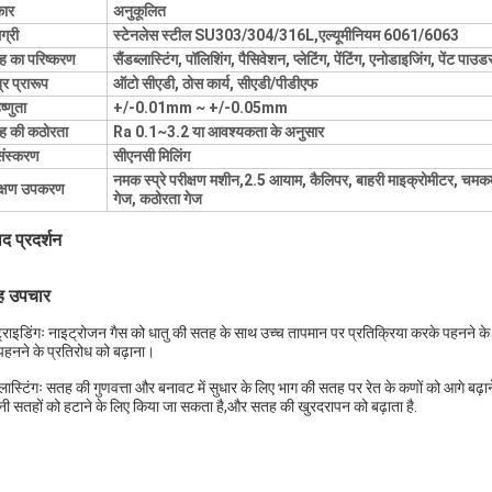
ार
अनुकूलित
ग्री
स्टेनलेस स्टील SU303/304/316L,एल्यूमीनियम 6061/6063
 का परिष्करण
सैंडब्लास्टिंग, पॉलिशिंग, पैसिवेशन, प्लेटिंग, पेंटिंग, एनोडाइजिंग, पेंट पाउड
्र प्रारूप
ऑटो सीएडी, ठोस कार्य, सीएडी/पीडीएफ
ष्णुता
+/-0.01mm ~ +/-0.05mm
ह की कठोरता
Ra 0.1~3.2 या आवश्यकता के अनुसार
संस्करण
सीएनसी मिलिंग
नमक स्प्रे परीक्षण मशीन,2.5 आयाम, कैलिपर, बाहरी माइक्रोमीटर, चमकम
क्षण उपकरण
गेज, कठोरता गेज
ाद प्रदर्शन
 उपचार
्राइडिंगः नाइट्रोजन गैस को धातु की सतह के साथ उच्च तापमान पर प्रतिक्रिया करके पहनने के 
हनने के प्रतिरोध को बढ़ाना।
ब्लास्टिंगः सतह की गुणवत्ता और बनावट में सुधार के लिए भाग की सतह पर रेत के कणों को आगे बढ़
ी सतहों को हटाने के लिए किया जा सकता है,और सतह की खुरदरापन को बढ़ाता है.