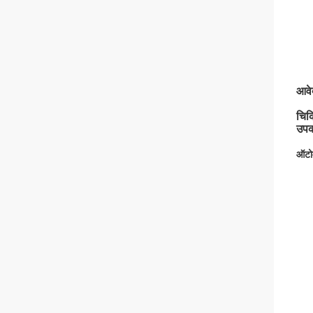
आवे
चिक
उपक
ऑटोम