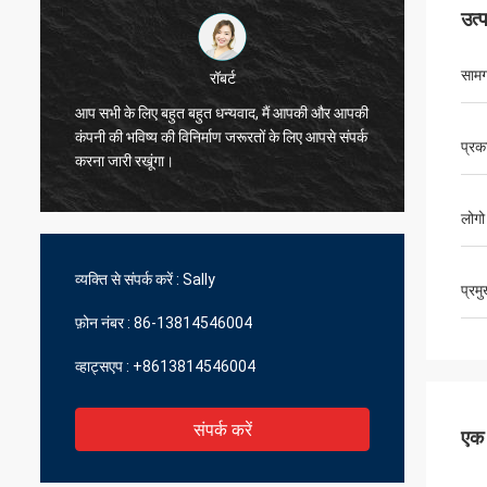
उत्
सामग
रॉबर्ट
आप सभी के लिए बहुत बहुत धन्यवाद, मैं आपकी और आपकी
मैं आप लो
कंपनी की भविष्य की विनिर्माण जरूरतों के लिए आपसे संपर्क
प्रक
बहुत अच्
करना जारी रखूंगा।
लोगो
व्यक्ति से संपर्क करें :
Sally
प्रम
फ़ोन नंबर :
86-13814546004
व्हाट्सएप :
+8613814546004
संपर्क करें
एक स