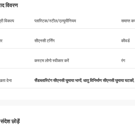
पाद विवरण
्री विकल्प
प्लास्टिक/स्टील/एल्यूमीनियम
समाप्त क
केविन
कमिल
गों के लिए धन्यवाद करना चाहता हूँ वे हमारे लिए
उत्कृष्ट गुणवत्ता, प्रतिस्पर्धी मूल
ार
सीएनसी टर्निंग
कीवर्ड
छे और मददगार हैं।
कस्टम लोगो स्वीकार करें
रंग
ुखता देना
सैंडब्लास्टिंग सीएनसी घुमाया भागों
,
धातु विनिर्माण सीएनसी घुमाया घटकों
ंदेश छोड़ें