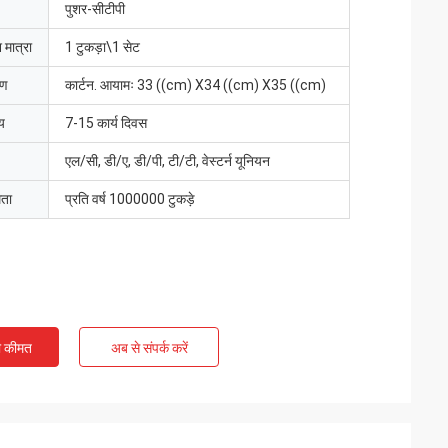
पुशर-सीटीपी
 मात्रा
1 टुकड़ा\1 सेट
रण
कार्टन. आयामः 33 ((cm) X34 ((cm) X35 ((cm)
य
7-15 कार्य दिवस
एल/सी, डी/ए, डी/पी, टी/टी, वेस्टर्न यूनियन
मता
प्रति वर्ष 1000000 टुकड़े
ी कीमत
अब से संपर्क करें