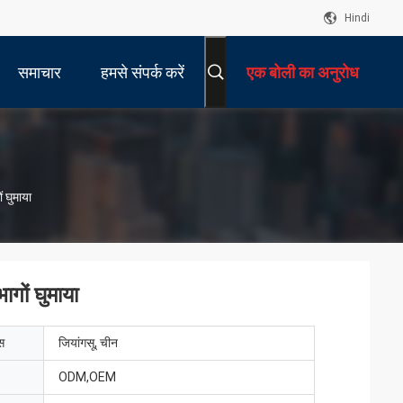
Hindi
समाचार
हमसे संपर्क करें
एक बोली का अनुरोध
ं घुमाया
ागों घुमाया
ेस
जियांगसू, चीन
ODM,OEM