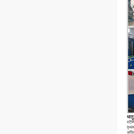
धातु 
स्टै
पृथक
अधिका