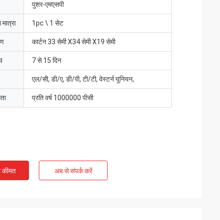
पुशर-एमएसपी
 मात्रा
1pc \ 1 सेट
रण
कार्टन 33 सेमी X34 सेमी X19 सेमी
य
7 से 15 दिन
एल/सी, डी/ए, डी/पी, टी/टी, वेस्टर्न यूनियन,
मता
प्रति वर्ष 1000000 पीसी
ी कीमत
अब से संपर्क करें