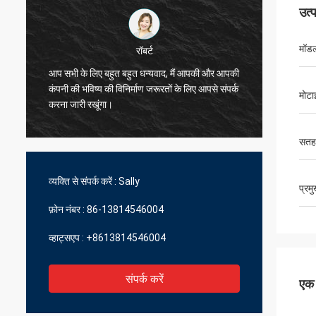
उत्
मॉडल
रॉबर्ट
आप सभी के लिए बहुत बहुत धन्यवाद, मैं आपकी और आपकी
मैं आप लो
कंपनी की भविष्य की विनिर्माण जरूरतों के लिए आपसे संपर्क
मोटा
बहुत अच्
करना जारी रखूंगा।
सतह
व्यक्ति से संपर्क करें :
Sally
प्रम
फ़ोन नंबर :
86-13814546004
व्हाट्सएप :
+8613814546004
संपर्क करें
एक स