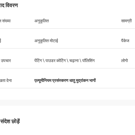
पाद विवरण
 संख्या
अनुकूलित
सामग्री
केविन
कमिल
गों के लिए धन्यवाद करना चाहता हूँ वे हमारे लिए
उत्कृष्ट गुणवत्ता, प्रतिस्पर्धी मूल
ई
अनुकूलित मोटाई
पैकेज
छे और मददगार हैं।
 उपचार
पेंटिंग \ पाउडर कोटिंग \ चढ़ाना \ पॉलिशिंग
लोगो
ुखता देना
एल्यूमीनियम प्रसंस्करण धातु मुद्रांकन भागों
ंदेश छोड़ें