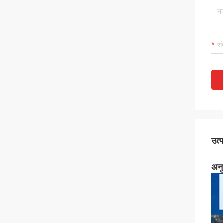
उत्
अनु